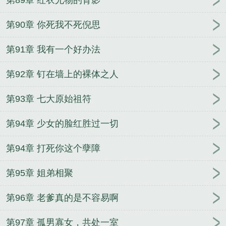
第89章 红衣尤物的背影
第90章 你死我不死倪思
第91章 我有一个好办法
第92章 钉在墙上的裸体之人
第93章 七大原始祖符
第94章 少女的脸红胜过一切
第94章 打死你这个孽障
第95章 姐弟相聚
第96章 老爹真的是不容易啊
第97章 孤男寡女，共处一室