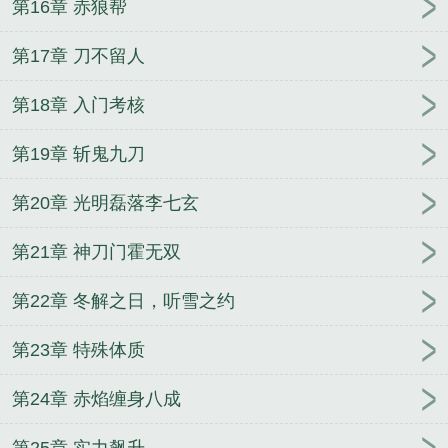
第16章 赤狼帮
第17章 刀不留人
第18章 入门考核
第19章 斩鬼九刀
第20章 光明磊落李七玄
第21章 神刀门霍无双
第22章 冬解之日，听雪之约
第23章 特殊体质
第24章 赤焰缠身八成