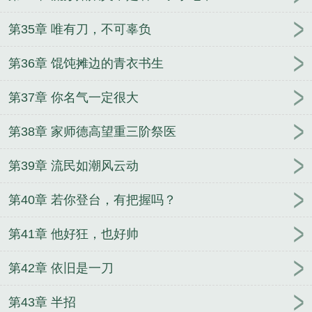
第35章 唯有刀，不可辜负
第36章 馄饨摊边的青衣书生
第37章 你名气一定很大
第38章 家师德高望重三阶祭医
第39章 流民如潮风云动
第40章 若你登台，有把握吗？
第41章 他好狂，也好帅
第42章 依旧是一刀
第43章 半招