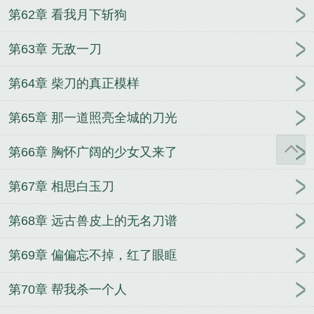
第62章 看我月下斩狗
第63章 无敌一刀
第64章 柴刀的真正模样
第65章 那一道照亮全城的刀光
第66章 胸怀广阔的少女又来了
第67章 相思白玉刀
第68章 远古兽皮上的无名刀谱
第69章 偏偏忘不掉，红了眼眶
第70章 帮我杀一个人