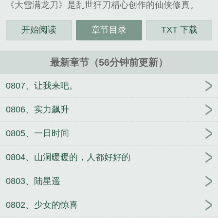
《大雪满龙刀》是乱世狂刀精心创作的仙侠修真。
开始阅读
章节目录
TXT 下载
最新章节（56分钟前更新）
0807、让我来吧。
0806、实力飙升
0805、一日时间
0804、山洞暖暖的，人都好好的
0803、陆星遥
0802、少女的惊喜