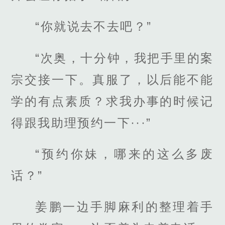
“你就说去不去吧？”
“次奥，十分钟，我把手里的案
宗交接一下。真服了，以后能不能
学的有点素质？求我办事的时候记
得跟我助理预约一下···”
“预约你妹，哪来的这么多废
话？”
姜鹏一边手脚麻利的整理着手