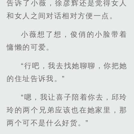
告诉了小薇，徐彦辉还是觉得女人
和女人之间对话相对方便一点。
小薇想了想，俊俏的小脸带着
慵懒的可爱。
“行吧，我去找她聊聊，你把她
的住址告诉我。”
“嗯，我让喜子陪着你去，邱玲
玲的两个兄弟应该也在她家里，那
两个可不是什么好货。”