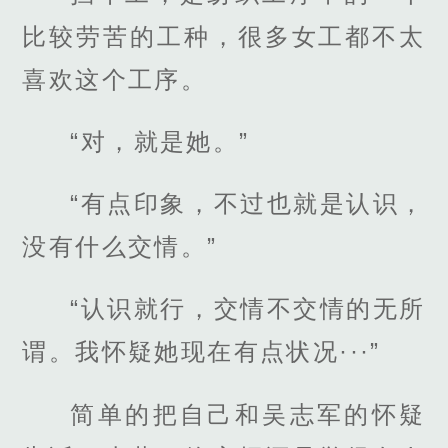
比较劳苦的工种，很多女工都不太
喜欢这个工序。
“对，就是她。”
“有点印象，不过也就是认识，
没有什么交情。”
“认识就行，交情不交情的无所
谓。我怀疑她现在有点状况···”
简单的把自己和吴志军的怀疑