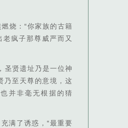
燃烧：“你家族的古籍
出老疯子那尊威严而又
。
，圣贤遗址乃是一位神
贤乃至天尊的意境，这
，也并非毫无根据的猜
中充满了诱惑，“最重要