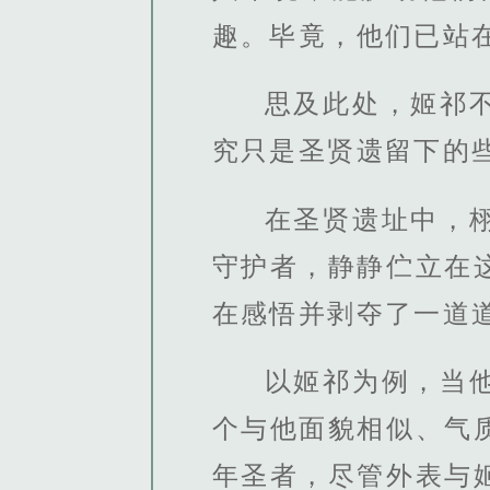
趣。毕竟，他们已站
思及此处，姬祁
究只是圣贤遗留下的
在圣贤遗址中，
守护者，静静伫立在
在感悟并剥夺了一道
以姬祁为例，当
个与他面貌相似、气
年圣者，尽管外表与