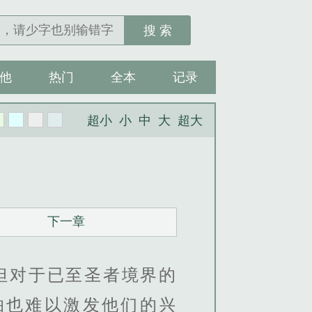
搜 索
他
热门
全本
记录
超小
小
中
大
超大
下一章
但对于已至圣者境界的
怕也难以激发他们的兴