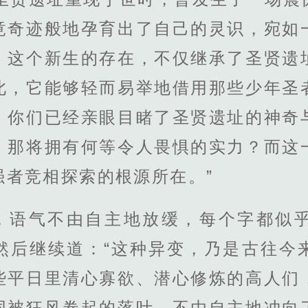
竟奇迹般地孕育出了自己的灵识，宛如
。这个新生的存在，不仅继承了圣贤遗
此，它能够轻而易举地借用那些少年圣
。你们已经亲眼目睹了圣贤遗址的神奇
，那将拥有何等令人畏惧的实力？而这
强者竞相探索的根源所在。”
，语气不由自主地放缓，每个字都似
然后继续道：“这种异变，乃是古往今
些平日里清心寡欲、潜心修炼的高人们
同被狂风卷起的落叶，不由自主地冲向