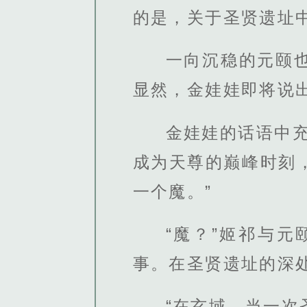
的是，关于圣贤遗址
一向沉稳的元颐
显然，金娃娃即将说
金娃娃的话语中
成为天尊的巅峰时刻
一个魔。”
“魔？”姬祁与
事。在圣贤遗址的深
“在玄域，当一