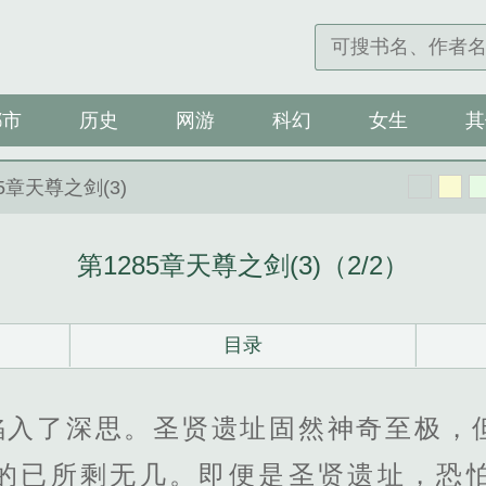
都市
历史
网游
科幻
女生
其
85章天尊之剑(3)
第1285章天尊之剑(3)（2/2）
目录
陷入了深思。圣贤遗址固然神奇至极，
的已所剩无几。即便是圣贤遗址，恐