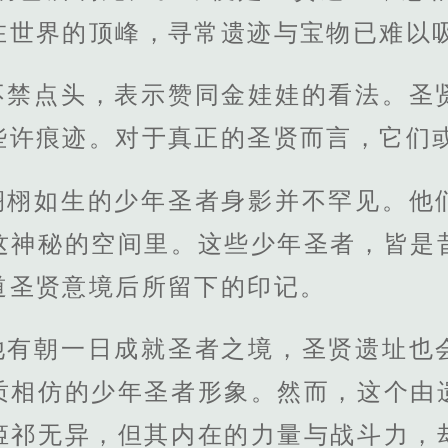
在世界的顶峰，寻常遗迹与宝物已难以
不禁点头，表示赞同金娃娃的看法。圣
些许痕迹。对于真正的圣贤而言，它们
栩栩如生的少年圣者身影并不罕见。他
这神秘的空间里。这些少年圣者，皆是
道圣贤意境后所留下的印记。
他有朝一日成就圣者之境，圣贤遗址也
质相仿的少年圣者形象。然而，这个由
姬祁无异，但其内在的力量与战斗力，