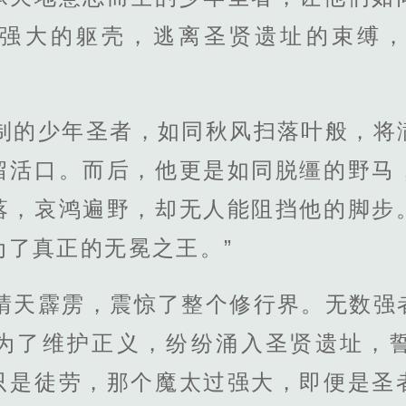
强大的躯壳，逃离圣贤遗址的束缚
控制的少年圣者，如同秋风扫落叶般，将
留活口。而后，他更是如同脱缰的野马
落，哀鸿遍野，却无人能阻挡他的脚步
为了真正的无冕之王。”
同晴天霹雳，震惊了整个修行界。无数强
为了维护正义，纷纷涌入圣贤遗址，
只是徒劳，那个魔太过强大，即便是圣