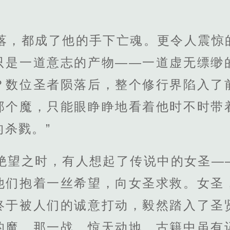
陨落，都成了他的手下亡魂。更令人震惊
只是一道意志的产物——一道虚无缥缈
？数位圣者陨落后，整个修行界陷入了
那个魔，只能眼睁睁地看着他时不时带
杀戮。”
乎绝望之时，有人想起了传说中的女圣—
他们抱着一丝希望，向女圣求救。女圣
终于被人们的诚意打动，毅然踏入了圣
的魔。那一战，惊天动地。古籍中虽有