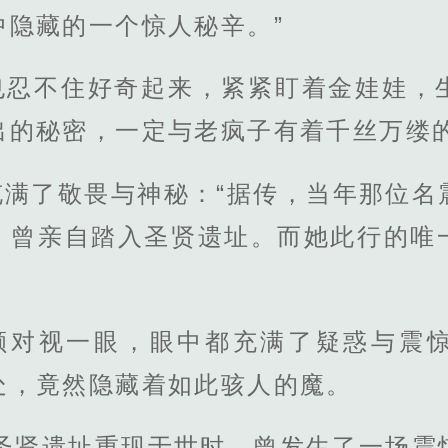
中隐藏的一个惊人秘辛。”
也忍不住好奇起来，紧紧盯着金娃娃，
出的秘密，一定与老疯子有着千丝万缕
充满了敬畏与神秘：“据传，当年那位名
，曾亲自踏入圣贤遗址。而她此行的唯
元颐对视一眼，眼中都充满了疑惑与震
处，竟然隐藏着如此骇人的魔。
次圣贤遗址重现于世时，曾发生了一场震